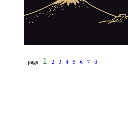
1
page
2
3
4
5
6
7
8